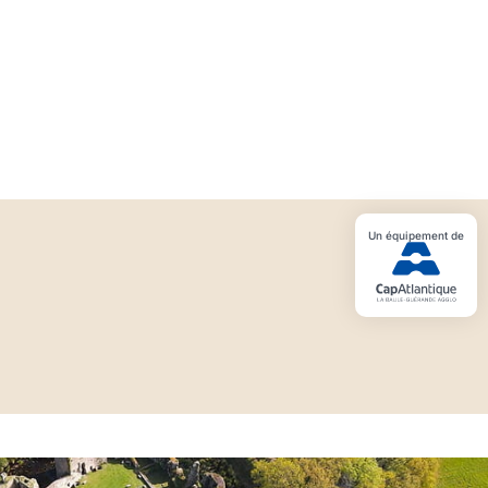
Un équipement de
John Howe au Château de Ranrouët