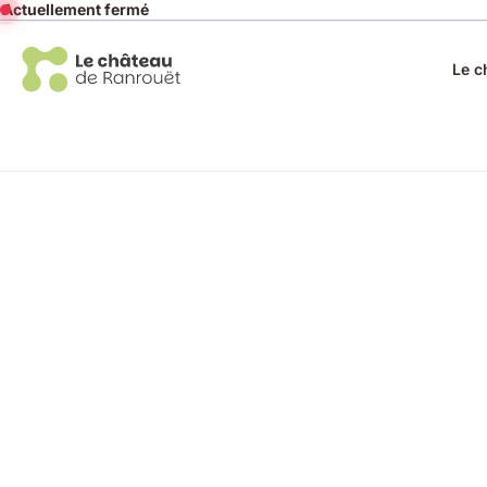
Recherche
Actuellement fermé
Le c
Accueil
Vous avez cherché
Actualité
Exposition
L’œuvre « Sentinelle du ciel » reste au Château !
Ces derniers jours, les artistes sont revenus à Herbignac pour dé