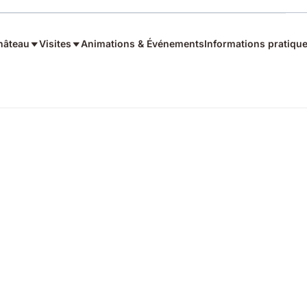
hâteau
Visites
Animations & Événements
Informations pratiqu
monter les œuvres installées dans les espaces du Château. Mais une