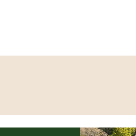
s vacances, ou une sortie originale autour de Guérande et de la
gramme riche et varié pour profiter des vacances de printemps en
Rencontrez 
ert
ET – Cécile Corbel en concert au
au de Ranrouët
LLET 2026
8 JUILLET 2026
r
Accéder