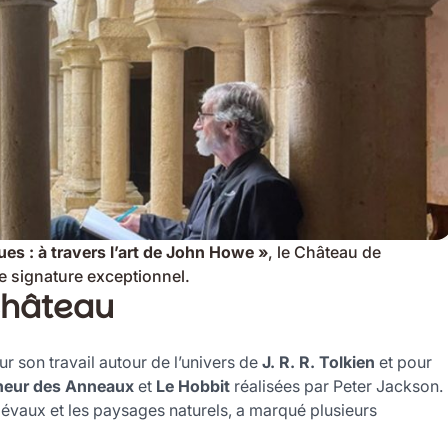
ques
:
à
travers
l’art
de
John
Howe
»
,
le
Château
de
e signature exceptionnel
.
château
ur
son
travail
autour
de
l’univers
de
J.
R.
R.
Tolkien
et
pour
neur
des
Anneaux
et
Le
Hobbit
réalisées
par
Peter
Jackson.
iévaux
et
les
paysages
naturels,
a
marqué
plusieurs