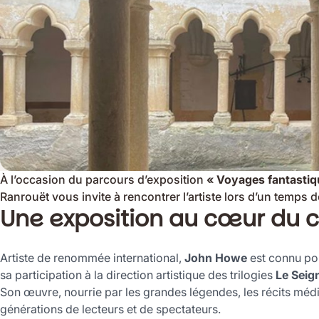
À
l’occasion
du
parcours
d’exposition
«
Voyages
fantasti
Ranrouët
vous
invite
à
rencontrer
l’artiste
lors
d’un
temps
d
Une exposition au cœur du 
Artiste
de
renommée
international,
John
Howe
est
connu
po
sa
participation
à
la
direction
artistique
des
trilogies
Le
Seig
Son
œuvre,
nourrie
par
les
grandes
légendes,
les
récits
méd
générations
de
lecteurs
et
de
spectateurs.