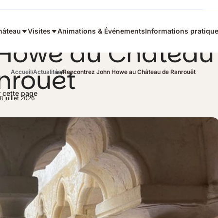
hâteau
Visites
Animations & Événements
Informations pratiqu
 Howe au Château
nrouët
Accueil
Actualités
Rencontrez John Howe au Château de Ranrouët
 cette page
8 juillet 2026