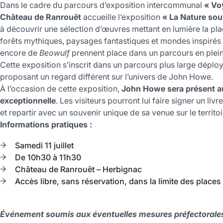
Dans
le
cadre
du
parcours
d’exposition
intercommunal
«
Vo
Château
de
Ranrouët
accueille
l’exposition
«
La
Nature
sou
à
découvrir
une
sélection
d’œuvres
mettant
en
lumière
la
pla
forêts
mythiques,
paysages
fantastiques
et
mondes
inspirés
encore
de
Beowulf
prennent place dans un parcours en
plei
Cette
exposition
s’inscrit
dans
un
parcours
plus
large
déplo
proposant
un
regard
différent
sur
l’univers
de
John
Howe.
À
l’occasion
de
cette
exposition,
John
Howe
sera
présent
a
exceptionnelle
.
Les
visiteurs
pourront
lui
faire
signer
un
livre
et
repartir
avec
un
souvenir
unique
de
sa
venue
sur
le
territoi
Informations pratiques :
Samedi
11
juillet
De
10h30
à
11h30
Château
de
Ranrouët
–
Herbignac
Accès
libre,
sans
réservation,
dans
la
limite
des
places
Événement
soumis
aux
éventuelles
mesures
préfectorale