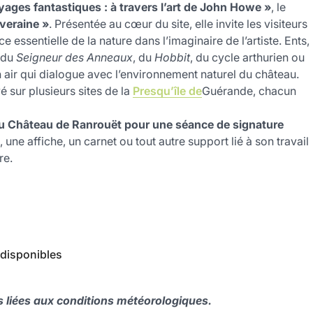
yages
fantastiques
:
à
travers
l’art
de
John
Howe
»
,
le
veraine
»
. Présentée au cœur du site, elle
invite
les
visiteurs
ce
essentielle
de
la
nature
dans
l’imaginaire
de
l’artiste.
Ents,
du
Seigneur
des
Anneaux
,
du
Hobbit
,
du
cycle
arthurien
ou
n
air
qui
dialogue
avec
l’environnement
naturel
du
château.
yé
sur
plusieurs
sites
de
la
Presqu’île
de
Guérande,
chacun
u
Château
de
Ranrouët
pour
une
séance
de
signature
,
une
affiche,
un
carnet
ou
tout
autre
support
lié
à
son
travail
re.
disponibles
s
liées
aux
conditions
météorologiques.