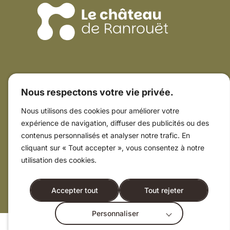
Coordonnées du Château
Nous respectons votre vie privée.
15 rue Guy de Rochefort
Un équipement de
44410 Herbignac
Nous utilisons des cookies pour améliorer votre
02 40 88 96 17
expérience de navigation, diffuser des publicités ou des
Ressources utiles
contenus personnalisés et analyser notre trafic. En
Horaires & tarifs
cliquant sur « Tout accepter », vous consentez à notre
Plan du Château
utilisation des cookies.
Animations
Formulaire de contact
Accepter tout
Tout rejeter
Personnaliser
Mentions légales
Politique de confidentialité
Plan du site
Accessibilité numérique
Éco-conception