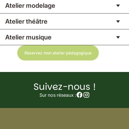
Atelier modelage
Atelier théâtre
Atelier musique
Réservez mon atelier pédagogique
Suivez-nous !
Suivez-
nous
Sur nos réseaux :
sur
nos
réseaux
sociaux
!