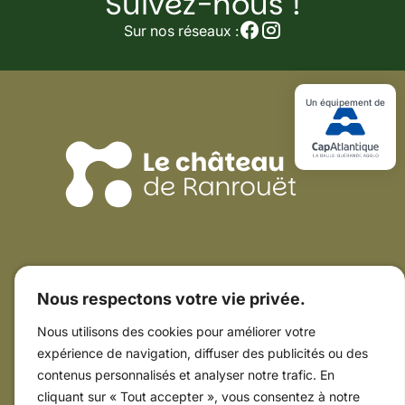
Suivez-nous !
nous
Sur nos réseaux :
sur
nos
réseaux
sociaux
!
Un équipement de
Coordonnées du Château
Nous respectons votre vie privée.
15 rue Guy de Rochefort
44410 Herbignac
Nous utilisons des cookies pour améliorer votre
02 40 88 96 17
expérience de navigation, diffuser des publicités ou des
Ressources utiles
contenus personnalisés et analyser notre trafic. En
Horaires & tarifs
cliquant sur « Tout accepter », vous consentez à notre
Plan du Château