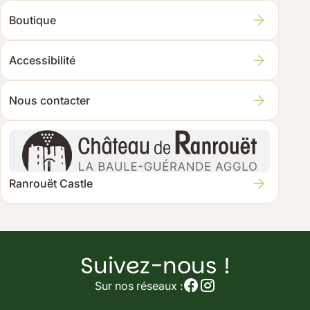
pratiques
Boutique
Accessibilité
Nous contacter
Ranrouët Castle
Suivez-nous !
Suivez-
nous
Sur nos réseaux :
sur
nos