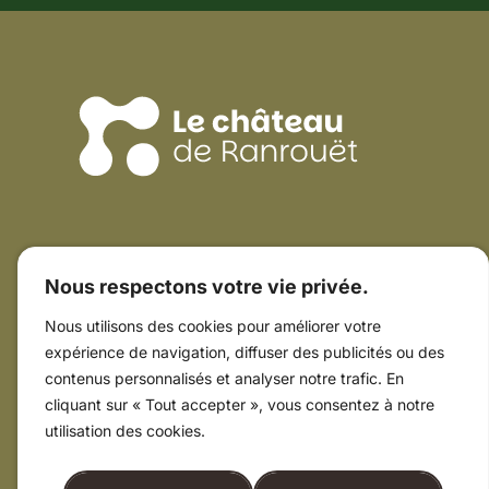
réseaux
sociaux
!
Coordonnées du Château
Nous respectons votre vie privée.
15 rue Guy de Rochefort
44410 Herbignac
Nous utilisons des cookies pour améliorer votre
02 40 88 96 17
expérience de navigation, diffuser des publicités ou des
Ressources utiles
contenus personnalisés et analyser notre trafic. En
Horaires & tarifs
cliquant sur « Tout accepter », vous consentez à notre
Plan du Château
utilisation des cookies.
Animations
Formulaire de contact