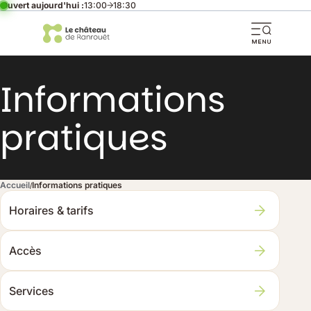
Ouvert aujourd'hui :
13:00
18:30
Ouvri
la
navi
Informations
mobi
pratiques
Accueil
Informations pratiques
Pages
Horaires & tarifs
enfant
de
Accès
la
page
Services
informations