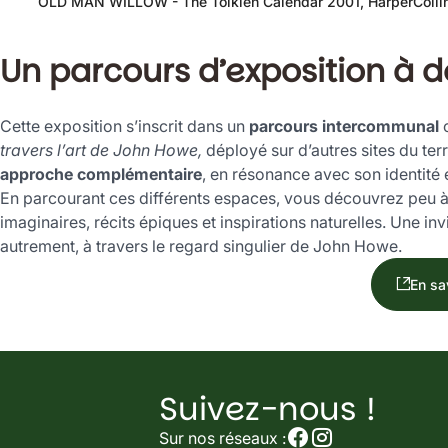
OLD MAN WILLOW - The Tolkien Calendar 2001, HarperColli
Un parcours d’exposition à déc
Diapositive
1
sur
2
Cette exposition s’inscrit dans un
parcours intercommunal
c
travers l’art de John Howe,
déployé sur d’autres sites du terr
approche complémentaire
, en résonance avec son identité
En parcourant ces différents espaces, vous découvrez peu à p
imaginaires, récits épiques et inspirations naturelles. Une invi
autrement, à travers le regard singulier de John Howe.
En sa
Suivez-nous !
Suivez-
nous
Sur nos réseaux :
sur