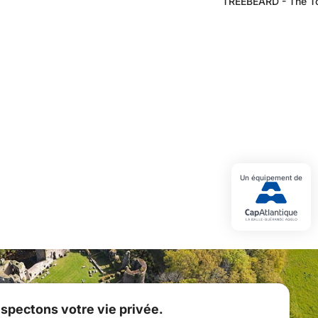
TREEBEARD - The Tol
Un équipement de
spectons votre vie privée.