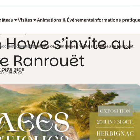
hâteau
Visites
Animations & Événements
Informations pratiqu
Nouveauté
n Howe s’invite au
Accueil
Actualités
L’univers de John Howe s’invite au Château de Ranrouët
e Ranrouët
 cette page
 29 mai 2026