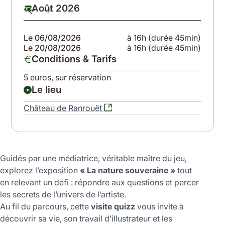
Dates
Août 2026
Ju
Date
Date
importantes
précédente
suivante
à
5min)
Le 06/08/2026
à 16h (durée 45min)
Le 1
5min)
Le 20/08/2026
à 16h (durée 45min)
Le 2
venir
5min)
Le 3
Conditions & Tarifs
5 euros, sur réservation
Le lieu
Château de Ranrouët
Leaflet
|
©
OpenStreetMap
contributors
+
−
Guidés par une médiatrice, véritable maître du jeu,
explorez l’exposition
« La nature souveraine »
tout
en relevant un défi : répondre aux questions et percer
les secrets de l’univers de l’artiste.
Au fil du parcours, cette
visite quizz
vous invite à
découvrir sa vie, son travail d’illustrateur et les