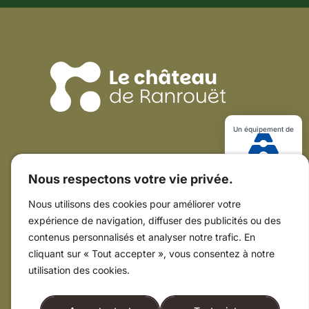
réseaux
sociaux
!
Un équipement de
Coordonnées du Château
Nous respectons votre vie privée.
15 rue Guy de Rochefort
44410 Herbignac
Nous utilisons des cookies pour améliorer votre
02 40 88 96 17
expérience de navigation, diffuser des publicités ou des
Ressources utiles
contenus personnalisés et analyser notre trafic. En
Horaires & tarifs
cliquant sur « Tout accepter », vous consentez à notre
Plan du Château
utilisation des cookies.
Animations
Formulaire de contact