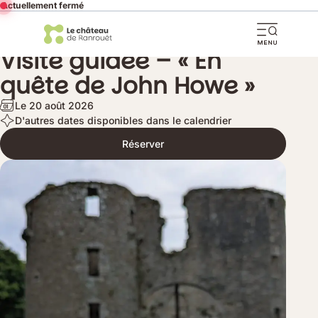
Actuellement fermé
Partager cette page
Ouvri
Visite guidée – « En
la
quête de John Howe »
navi
mobi
Le 20 août 2026
D'autres dates disponibles dans le calendrier
Réserver