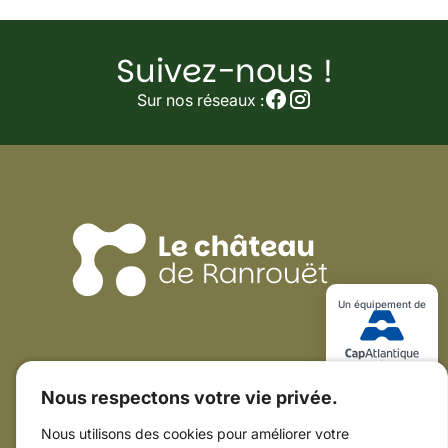
Suivez-nous !
Suivez-
nous
Sur nos réseaux :
sur
nos
réseaux
sociaux
!
Un équipement de
Coordonnées du Château
Nous respectons votre vie privée.
15 rue Guy de Rochefort
44410 Herbignac
Nous utilisons des cookies pour améliorer votre