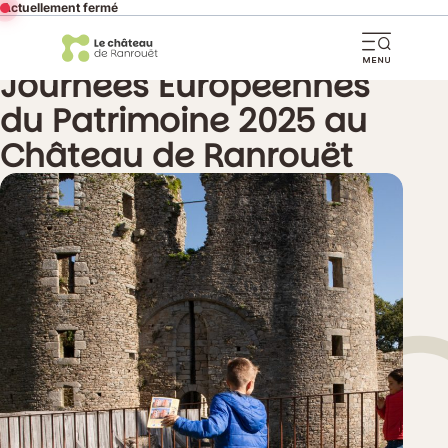
Actuellement fermé
Partager cette page
Ouvri
Journées Européennes
la
du Patrimoine 2025 au
navi
Château de Ranrouët
mobi