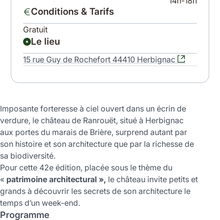
14h-18h
Conditions & Tarifs
Gratuit
Le lieu
15 rue Guy de Rochefort 44410 Herbignac
Leaflet
|
©
OpenStreetMap
contributors
+
−
Imposante forteresse à ciel ouvert dans un écrin de
verdure, le château de Ranrouët, situé à Herbignac
aux portes du marais de Brière, surprend autant par
son histoire et son architecture que par la richesse de
sa biodiversité.
Pour cette 42e édition, placée sous le thème du
«
patrimoine architectural »,
le château invite petits et
grands à découvrir les secrets de son architecture le
temps d’un week-end.
Programme